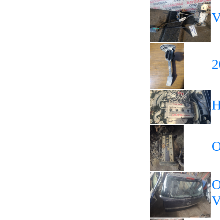
V
2
H
O
O