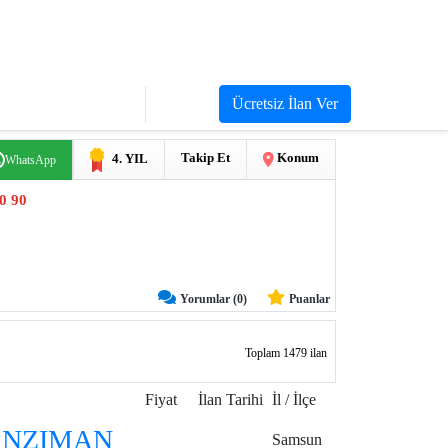
Ücretsiz İlan Ver
Giriş Yap
Üye Ol
Takip Et
Konum
4. YIL
WhatsApp
0 90
Yorumlar (0)
Puanlar
Toplam 1479 ilan
Fiyat
İlan Tarihi
İl / İlçe
ANZIMAN
Samsun