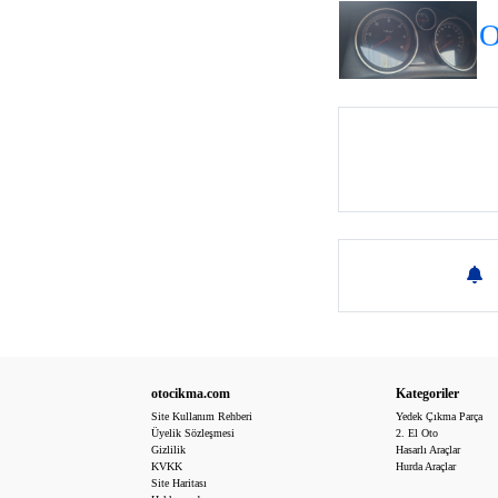
O
otocikma.com
Kategoriler
Site Kullanım Rehberi
Yedek Çıkma Parça
Üyelik Sözleşmesi
2. El Oto
Gizlilik
Hasarlı Araçlar
KVKK
Hurda Araçlar
Site Haritası