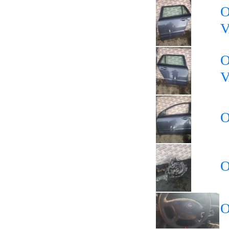
O
O
O
O
O