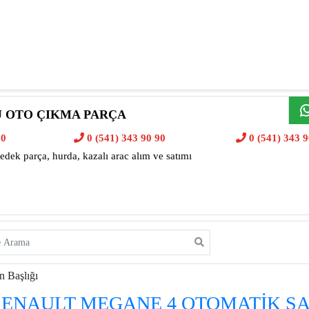
 OTO ÇIKMA PARÇA
90
0 (541) 343 90 90
0 (541) 343 9
yedek parça, hurda, kazalı arac alım ve satımı
an Başlığı
ENAULT MEGANE 4 OTOMATİK Ş