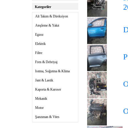
2
Kategoriler
Alt Takım & Direksiyon
Ateşleme & Yakıt
D
Egzoz
Elektrik
Filtre
P
Fren & Debriyaj
Isıtma, Soğutma & Klima
Jant & Lastik
O
Kaporta & Karoser
Mekanik
Motor
O
Şanzıman & Vites