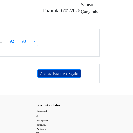
Samsun
2
Pazarlık
16/05/2026
Çarşamba
..
92
93
›
Aramayı Favorilere Kaydet
Bizi Takip Edin
Facebook
X
Instagram
Youtube
Pinterest