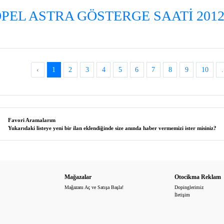
PEL ASTRA GÖSTERGE SAATİ 201
‹
1
2
3
4
5
6
7
8
9
10
.
Favori Aramalarım
Yukarıdaki listeye yeni bir ilan eklendiğinde size anında haber vermemizi ister misiniz?
Mağazalar
Otocikma Reklam
Mağazanı Aç ve Satışa Başla!
Dopinglerimiz
İletişim